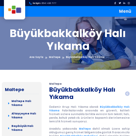
İletişim:
0541 436 7177
Menü
Büyükbakkalköy Halı
Yıkama
Ana Sayfa
Maltepe
Büyükbakkalköy Halı Yıkama
Maltepe
Büyükbakkalköy Halı
Maltepe
Yıkama
Maltepe Halı
Yıkama
Özdemir Grup Halı Yıkama olarak
Büyükbakkalköy Halı
Yıkama
Fabrikalarında arasında en güvenli, kaliteli
Altayçeşme Halı
hizmeti sizlere sunmakla birlikte evinizin tüm tekstil, halı,
Yıkama
perde, koltuk yatak vb. ürünlerin kapsamlı derinlemesine
temizlik hizmeti sunuyoruz.
Başıbüyük Halı
Anadolu yakasında
Maltepe
dahil olmak üzere sahip
Yıkama
olduğumuz geniş hizmet bölgemizde günlük 9 aracımızla