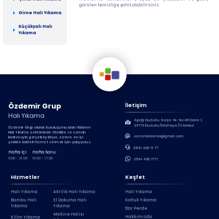
görülen temizliğe şahit olabilirsiniz.
Girne Halı Yıkama
Küçükyalı Halı
Yıkama
Özdemir Grup
İletişim
Halı Yıkama
Aşağı Dudullu, Neşe Sk. No:46 Daire 1,
34773 Dudullu/Maltepe/İstanbul
Özdemir Grup olarak Kuruluşumuzdan itibaren
Halı Yıkama sektöründe titizlikle ve uzman
ozdemirronderr@gmail.com
kadrosuyla gerçekleştiriyor, sizlere en iyi
şekilde kaliteli hizmet vermek için çalışıyoruz.
0541 436 71 77
Hafta İçi:
Hafta Sonu:
9.00 - 21.00
10.00 - 17.00
0541 436 7177
Hizmetler
Keşfet
Halı Yıkama
Akrilik Halı Yıkama
Halı Yıkama
Bambu Halı
El Dokuma Halı
Koltuk Yıkama
Yıkama
Yıkama
Stor Perde
Makine Halısı
Hakkımızda
Kilim Yıkama