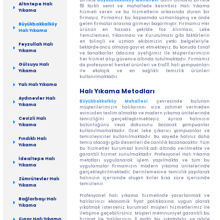
birlikte
Büyükbakkalköy Mahallesi
dahil olmakla birlikte
Altıntepe Halı
50 farklı semt ve mahallede kesintisiz Halı Yıkama
Yıkama
hizmeti veren ve bu hizmetlerin arkasında duran bir
firmayız. Firmamız bu kapsamda uzmanlaşmış ve önde
gelen firmalar arasına girmeyi başarmıştır. Firmamız Her
Büyükbakkalköy
ürünün en hassas şekilde Toz Alınması, Leke
Halı Yıkama
Temizlemesi, Yıkanması ve Kurutulması gibi faktörlerin
en bilinçli ve uzman ekibimizin yetki belgeleriyle.
Feyzullah Halı
Sektörde öncü olmaya gayret etmekteyiz. Bu konuda Esnaf
Yıkama
ve Sanatkarlar Odasına üyeliğimiz ile Müşterilerimizin
her hizmet alışı güvence altında tutulmaktadır. Firmamız
Gülsuyu Halı
da profesyonel henkel ürünleri ve Era111 halı şampuanları
ile ekolojik ve en sağlıklı temizlik ürünleri
Yıkama
kullanılmaktadır.
Yalı Halı Yıkama
Halı Yıkama Metodları
Aydınevler Halı
Büyükbakkalköy Mahallesi
çevresinde bulunan
Yıkama
müşterilerimizin halılarınnı size zahmet vermeden
evinizden teslim almakta ve modern yıkama ünitelerinde
Cevizli Halı
temizliğini gerçekleştirmekteyiz. Ayrıca halınızın
bütünlüğünü veya dokusunu bozacak şampuanlar
Yıkama
kullanılmamaktadır. Özel leke çıkarıcı şampuanlar ve
temizleyiciler kullanılmaktadır. Bu sayede halınız daha
Fındıklı Halı
temiz olacağı gibi desenleri de canlılık kazanacaktır. Tüm
Yıkama
bu hizmetler kurumsal kimlik adı altında verilmekte ve
garantili hizmet sunulmaktadır. Profesyonel Halı Yıkama
İdealtepe Halı
metotları uygulanarak işlem yapılmakta ve tüm bu
Yıkama
uygulamalar firmamızın modern yıkama ünitelerinde
gerçekleştirilmektedir. Derinlemesine temizlik yapılarak
halınızın içerisinde oluşan kirler kısa süre içerisinde
Zümrütevler Halı
temizlenir.
Yıkama
Profesyonel halı yıkama hizmetinde yararlanmak ve
Bağlarbaşı Halı
halılarınızı ekonomik fiyat politikasına uygun olarak
Yıkama
yıkatmak isterseniz kurumsal müşteri hizmetlerimiz ile
iletişime geçebilirsiniz. Müşteri memnuniyet garantili bu
hizmet ile halılarınızı 6 ayda bir yıkatabilir ve gözle
Çınar Halı Yıkama